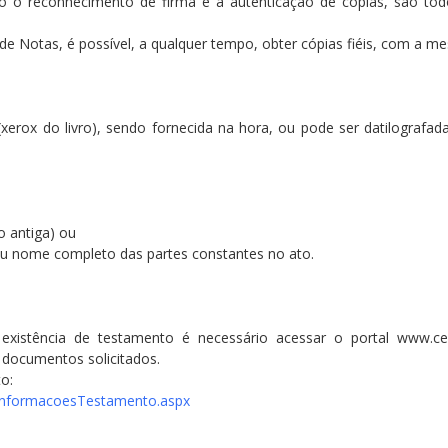
o o reconhecimento de firma e a autenticação de cópias, são todos
 de Notas, é possível, a qualquer tempo, obter cópias fiéis, com a me
 (xerox do livro), sendo fornecida na hora, ou pode ser datilogra
o antiga) ou
ou nome completo das partes constantes no ato.
e existência de testamento é necessário acessar o portal www.ce
 documentos solicitados.
o:
e/InformacoesTestamento.aspx