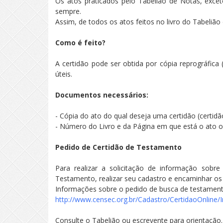
Os atos praticados pelo Tabelião de Notas, excet
sempre.
Assim, de todos os atos feitos no livro do Tabelião
Como é feito?
A certidão pode ser obtida por cópia reprográfica
úteis.
Documentos necessários:
- Cópia do ato do qual deseja uma certidão (certidã
- Número do Livro e da Página em que está o ato 
Pedido de Certidão de Testamento
Para realizar a solicitação de informação sobr
Testamento, realizar seu cadastro e encaminhar os
Informações sobre o pedido de busca de testament
http://www.censec.org.br/Cadastro/CertidaoOnlin
Consulte o Tabelião ou escrevente para orientação.