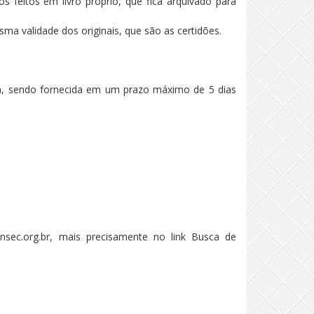
 feitos em livro próprio, que fica arquivado para
sma validade dos originais, que são as certidões.
fada, sendo fornecida em um prazo máximo de 5 dias
nsec.org.br, mais precisamente no link Busca de