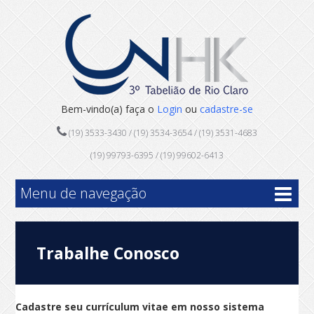
Bem-vindo(a) faça o
Login
ou
cadastre-se
(19) 3533-3430 / (19) 3534-3654 / (19) 3531-4683
(19) 99793-6395 / (19) 99602-6413
Menu de navegação
Trabalhe Conosco
Cadastre seu currículum vitae em nosso sistema