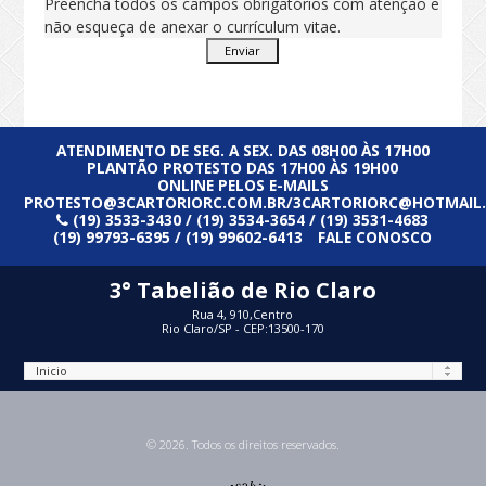
Preencha todos os campos obrigatórios com atenção e
não esqueça de anexar o currículum vitae.
Enviar
ATENDIMENTO DE SEG. A SEX. DAS 08H00 ÀS 17H00
PLANTÃO PROTESTO DAS 17H00 ÀS 19H00
ONLINE PELOS E-MAILS
PROTESTO@3CARTORIORC.COM.BR/3CARTORIORC@HOTMAIL
(19) 3533-3430 / (19) 3534-3654 / (19) 3531-4683
(19) 99793-6395 / (19) 99602-6413
FALE CONOSCO
3° Tabelião de Rio Claro
Rua 4, 910,Centro
Rio Claro/SP - CEP:13500-170
© 2026. Todos os direitos reservados.