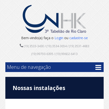
Bem-vindo(a) faça o
Login
ou
cadastre-se
(19) 3533-3430 / (19) 3534-3654 / (19) 3531-4683
(19) 99793-6395 / (19) 99602-6413
Menu de navegação
Nossas instalações