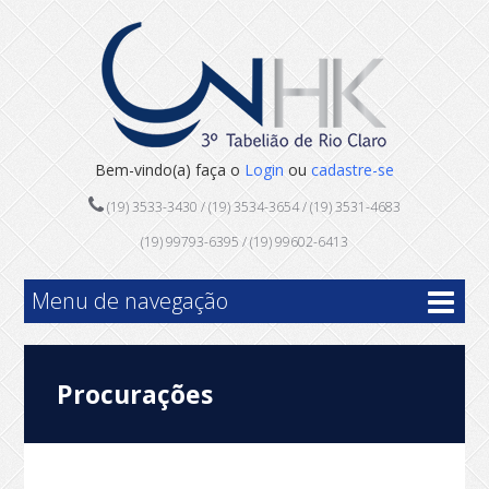
Bem-vindo(a) faça o
Login
ou
cadastre-se
(19) 3533-3430 / (19) 3534-3654 / (19) 3531-4683
(19) 99793-6395 / (19) 99602-6413
Menu de navegação
Procurações