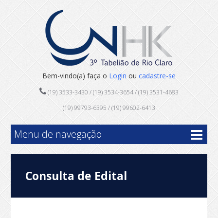
Bem-vindo(a) faça o
Login
ou
cadastre-se
(19) 3533-3430 / (19) 3534-3654 / (19) 3531-4683
(19) 99793-6395 / (19) 99602-6413
Menu de navegação
Consulta de Edital