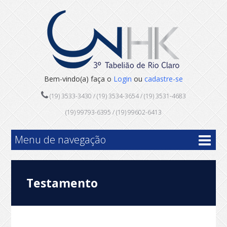
Bem-vindo(a) faça o
Login
ou
cadastre-se
(19) 3533-3430 / (19) 3534-3654 / (19) 3531-4683
(19) 99793-6395 / (19) 99602-6413
Menu de navegação
Testamento